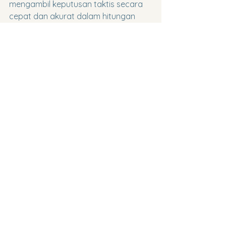
mengambil keputusan taktis secara 
cepat dan akurat dalam hitungan 
detik.
Berbagi Pengalaman: Trik 
Menghadapi Target Besar
Menghadapi objek atau target 
berukuran besar memerlukan 
pendekatan yang jauh berbeda 
dibandingkan target biasa. 
Berdasarkan catatan pengalaman 
para pemain senior, kombinasi 
antara pemilihan alat yang tepat 
dengan momentum tembakan yang 
sinkron menjadi kunci utama 
keberhasilan. Trik ini melibatkan 
pemahaman mendalam mengenai 
daya tahan objek serta kalkulasi 