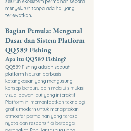
seluruh ekosistem permainan secara 
menyeluruh tanpa ada hal yang 
terlewatkan.
Bagian Pemula: Mengenal 
Dasar dan Sistem Platform 
QQ589 Fishing
Apa itu QQ589 Fishing?
QQ589 Fishing 
adalah sebuah 
platform hiburan berbasis 
ketangkasan yang mengusung 
konsep berburu poin melalui simulasi 
visual bawah laut yang interaktif. 
Platform ini memanfaatkan teknologi 
grafis modern untuk menciptakan 
atmosfer permainan yang terasa 
nyata dan responsif di berbagai 
perangkat. Popularitasnya yang 