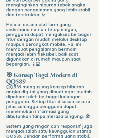
pilihan bagi pengguna yang
menginginkan hiburan tebak angka
dengan pengalaman yang lebih stabil
dan terstruktur. ✨
Melalui desain platform yang
sederhana namun tetap elegan,
pengguna dapat mengakses berbagai
fitur dengan mudah melalui desktop
maupun perangkat mobile. Hal ini
membuat pengalaman bermain
menjadi lebih fleksibel, baik saat
digunakan di rumah maupun saat
bepergian. 📱💻
🎯 Konsep Togel Modern di
QQ589
QQ589 mengusung konsep hiburan
angka digital yang dibuat agar mudah
dipahami oleh berbagai kalangan
pengguna. Setiap fitur disusun secara
jelas sehingga pengguna dapat
menemukan informasi yang
dibutuhkan tanpa merasa bingung. 🧭
Sistem yang ringan dan responsif juga
menjadi salah satu keunggulan utama
QQ589. Dengan performa yang stabil,