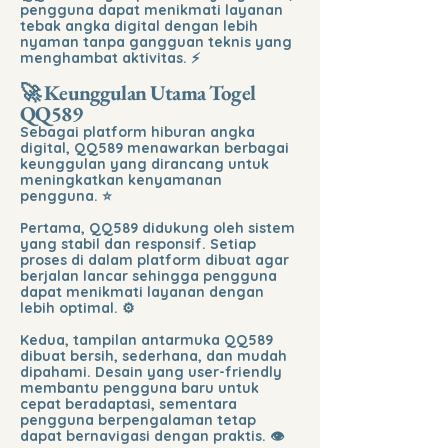
pengguna dapat menikmati layanan
tebak angka digital dengan lebih
nyaman tanpa gangguan teknis yang
menghambat aktivitas. ⚡
🚀 Keunggulan Utama Togel
QQ589
Sebagai platform hiburan angka
digital, QQ589 menawarkan berbagai
keunggulan yang dirancang untuk
meningkatkan kenyamanan
pengguna. ⭐
Pertama, QQ589 didukung oleh sistem
yang stabil dan responsif. Setiap
proses di dalam platform dibuat agar
berjalan lancar sehingga pengguna
dapat menikmati layanan dengan
lebih optimal. ⚙️
Kedua, tampilan antarmuka QQ589
dibuat bersih, sederhana, dan mudah
dipahami. Desain yang user-friendly
membantu pengguna baru untuk
cepat beradaptasi, sementara
pengguna berpengalaman tetap
dapat bernavigasi dengan praktis. 👁️