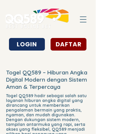
LOGIN
DAFTAR
Togel QQ589 – Hiburan Angka
Digital Modern dengan Sistem
Aman & Terpercaya
Togel QQ589 hadir sebagai salah satu
layanan hiburan angka digital yang
dirancang untuk memberikan
pengalaman bermain yang praktis,
nyaman, dan mudah digunakan.
Dengan dukungan sistem modern,
tampilan antarmuka yang rapi, serta
akses yang fleksibel, QQ589 menjadi