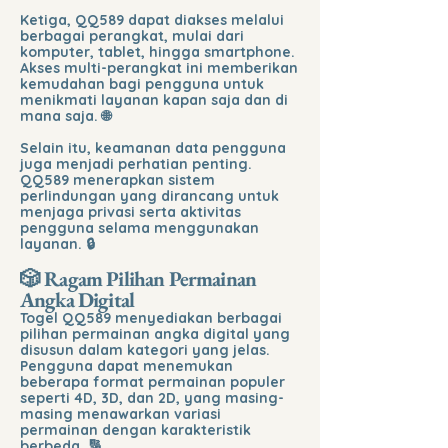
Ketiga, QQ589 dapat diakses melalui
berbagai perangkat, mulai dari
komputer, tablet, hingga smartphone.
Akses multi-perangkat ini memberikan
kemudahan bagi pengguna untuk
menikmati layanan kapan saja dan di
mana saja. 🌐
Selain itu, keamanan data pengguna
juga menjadi perhatian penting.
QQ589 menerapkan sistem
perlindungan yang dirancang untuk
menjaga privasi serta aktivitas
pengguna selama menggunakan
layanan. 🔒
🎲 Ragam Pilihan Permainan
Angka Digital
Togel QQ589 menyediakan berbagai
pilihan permainan angka digital yang
disusun dalam kategori yang jelas.
Pengguna dapat menemukan
beberapa format permainan populer
seperti 4D, 3D, dan 2D, yang masing-
masing menawarkan variasi
permainan dengan karakteristik
berbeda. 🔢