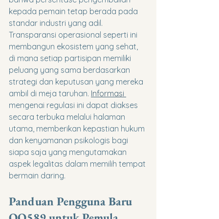
kepada pemain tetap berada pada 
standar industri yang adil. 
Transparansi operasional seperti ini 
membangun ekosistem yang sehat, 
di mana setiap partisipan memiliki 
peluang yang sama berdasarkan 
strategi dan keputusan yang mereka 
ambil di meja taruhan. 
Informasi 
mengenai regulasi ini dapat diakses 
secara terbuka melalui halaman 
utama, memberikan kepastian hukum 
dan kenyamanan psikologis bagi 
siapa saja yang mengutamakan 
aspek legalitas dalam memilih tempat 
bermain daring.
Panduan Pengguna Baru 
QQ589 untuk Pemula