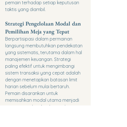
pemain terhadap setiap keputusan 
taktis yang diambil.
Strategi Pengelolaan Modal dan 
Pemilihan Meja yang Tepat
Berpartisipasi dalam permainan 
langsung membutuhkan pendekatan 
yang sistematis, terutama dalam hal 
manajemen keuangan. Strategi 
paling efektif untuk mengimbangi 
sistem transaksi yang cepat adalah 
dengan menetapkan batasan limit 
harian sebelum mulai bertaruh. 
Pemain disarankan untuk 
memisahkan modal utama menjadi 
unit-unit 
taruhan kecil 
agar dapat 
bertahan lebih lama di dalam 
permainan dan memahami pola 