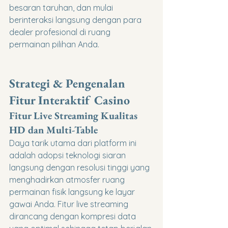
besaran taruhan, dan mulai 
berinteraksi langsung dengan para 
dealer profesional di ruang 
permainan pilihan Anda.
Strategi & Pengenalan 
Fitur Interaktif Casino
Fitur Live Streaming Kualitas 
HD dan Multi-Table
Daya tarik utama dari platform ini 
adalah adopsi teknologi siaran 
langsung dengan resolusi tinggi yang 
menghadirkan atmosfer ruang 
permainan fisik langsung ke layar 
gawai Anda. Fitur live streaming 
dirancang dengan kompresi data 