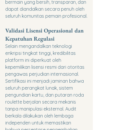
bermain yang bersih, transparan, dan 
dapat diandalkan secara penuh oleh 
seluruh komunitas pemain profesional.
Validasi Lisensi Operasional dan 
Kepatuhan Regulasi
Selain mengandalkan teknologi 
enkripsi tingkat tinggi, kredibilitas 
platform ini diperkuat oleh 
kepemilikan lisensi resmi dari otoritas 
pengawas perjudian internasional. 
Sertifikasi ini menjadi jaminan bahwa 
seluruh perangkat lunak, sistem 
pengundian kartu, dan putaran roda 
roulette berjalan secara mekanis 
tanpa manipulasi eksternal. Audit 
berkala dilakukan oleh lembaga 
independen untuk memastikan 
bahwa persentase pengembalian 