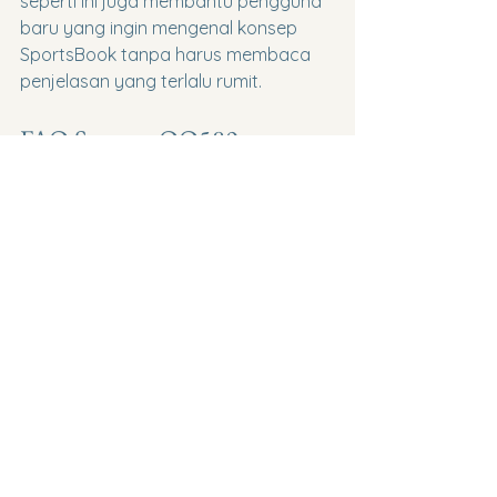
seperti ini juga membantu pengguna 
baru yang ingin mengenal konsep 
SportsBook tanpa harus membaca 
penjelasan yang terlalu rumit.
FAQ Seputar QQ589 
SportsBook
Apa yang dibahas dalam artikel 
QQ589 SportsBook ini?
Artikel ini membahas konsep QQ589 
SportsBook bertema Piala Dunia, 
mulai dari jadwal pertandingan, 
tampilan visual stadion, trofi, bola, 
hingga informasi tim internasional.
Mengapa tema Piala Dunia cocok 
untuk QQ589 SportsBook?
Tema Piala Dunia cocok karena 