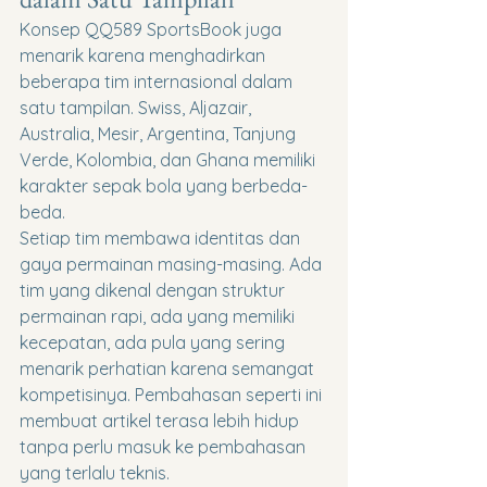
Konsep QQ589 SportsBook juga 
menarik karena menghadirkan 
beberapa tim internasional dalam 
satu tampilan. Swiss, Aljazair, 
Australia, Mesir, Argentina, Tanjung 
Verde, Kolombia, dan Ghana memiliki 
karakter sepak bola yang berbeda-
beda.
Setiap tim membawa identitas dan 
gaya permainan masing-masing. Ada 
tim yang dikenal dengan struktur 
permainan rapi, ada yang memiliki 
kecepatan, ada pula yang sering 
menarik perhatian karena semangat 
kompetisinya. Pembahasan seperti ini 
membuat artikel terasa lebih hidup 
tanpa perlu masuk ke pembahasan 
yang terlalu teknis.