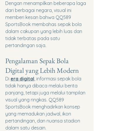
Dengan menampilkan beberapa laga 
dari berbagai negara, visual ini 
memberi kesan bahwa QQ589 
SportsBook membahas sepak bola 
dalam cakupan yang lebih luas dan 
tidak terbatas pada satu 
pertandingan saja.
Pengalaman Sepak Bola 
Digital yang Lebih Modern
Di 
era digital
, informasi sepak bola 
tidak hanya dibaca melalui berita 
panjang, tetapi juga melalui tampilan 
visual yang ringkas. QQ589 
SportsBook menghadirkan konsep 
yang memadukan jadwal, ikon 
pertandingan, dan nuansa stadion 
dalam satu desain.