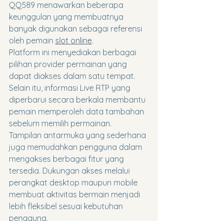
QQ589 menawarkan beberapa 
keunggulan yang membuatnya 
banyak digunakan sebagai referensi 
oleh pemain 
slot online
.
Platform ini menyediakan berbagai 
pilihan provider permainan yang 
dapat diakses dalam satu tempat. 
Selain itu, informasi Live RTP yang 
diperbarui secara berkala membantu 
pemain memperoleh data tambahan 
sebelum memilih permainan.
Tampilan antarmuka yang sederhana 
juga memudahkan pengguna dalam 
mengakses berbagai fitur yang 
tersedia. Dukungan akses melalui 
perangkat desktop maupun mobile 
membuat aktivitas bermain menjadi 
lebih fleksibel sesuai kebutuhan 
pengguna.