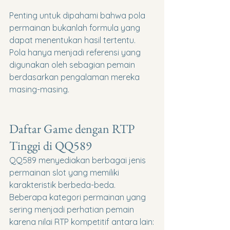
Penting untuk dipahami bahwa pola 
permainan bukanlah formula yang 
dapat menentukan hasil tertentu. 
Pola hanya menjadi referensi yang 
digunakan oleh sebagian pemain 
berdasarkan pengalaman mereka 
masing-masing.
Daftar Game dengan RTP 
Tinggi di QQ589
QQ589 menyediakan berbagai jenis 
permainan slot yang memiliki 
karakteristik berbeda-beda. 
Beberapa kategori permainan yang 
sering menjadi perhatian pemain 
karena nilai RTP kompetitif antara lain: