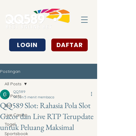
LOGIN
DAFTAR
Postingan
All Posts
QQ589
All Posts
14 Jun
5 menit membaca
QQ589 Slot: Rahasia Pola Slot
Slot
Gacor dan Live RTP Terupdate
Live Casino
Togel
untuk Peluang Maksimal
Sportsbook