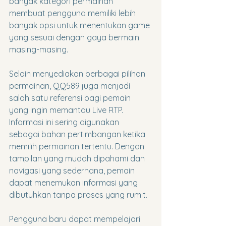
banyak kategori permainan 
membuat pengguna memiliki lebih 
banyak opsi untuk menentukan game 
yang sesuai dengan gaya bermain 
masing-masing.
Selain menyediakan berbagai pilihan 
permainan, QQ589 juga menjadi 
salah satu referensi bagi pemain 
yang ingin memantau Live RTP. 
Informasi ini sering digunakan 
sebagai bahan pertimbangan ketika 
memilih permainan tertentu. Dengan 
tampilan yang mudah dipahami dan 
navigasi yang sederhana, pemain 
dapat menemukan informasi yang 
dibutuhkan tanpa proses yang rumit.
Pengguna baru dapat mempelajari 