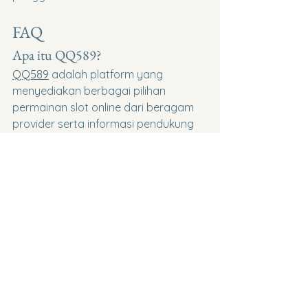
FAQ
Apa itu QQ589?
QQ589
 adalah platform yang 
menyediakan berbagai pilihan 
permainan slot online dari beragam 
provider serta informasi pendukung 
seperti Live RTP.
Apa yang dimaksud dengan Live 
RTP di QQ589?
Live RTP merupakan data RTP yang 
diperbarui secara berkala dan 
digunakan sebagai referensi untuk 
melihat performa suatu permainan 
pada periode tertentu.