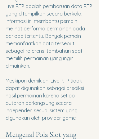
Live RTP adalah pembaruan data RTP 
yang ditampilkan secara berkala. 
Informasi ini membantu pemain 
melihat performa permainan pada 
periode tertentu. Banyak pemain 
memanfaatkan data tersebut 
sebagai referensi tambahan saat 
memilih permainan yang ingin 
dimainkan.
Meskipun demikian, Live RTP tidak 
dapat digunakan sebagai prediksi 
hasil permainan karena setiap 
putaran berlangsung secara 
independen sesuai sistem yang 
digunakan oleh provider game.
Mengenal Pola Slot yang 