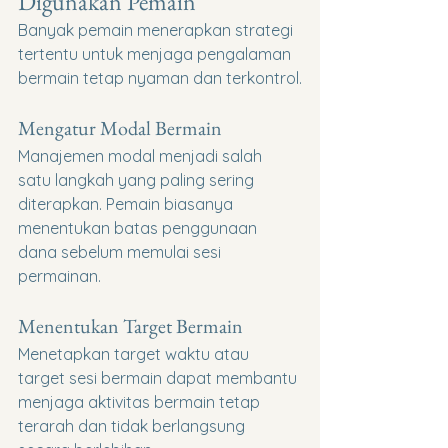
Digunakan Pemain
Banyak pemain menerapkan strategi 
tertentu untuk menjaga pengalaman 
bermain tetap nyaman dan terkontrol.
Mengatur Modal Bermain
Manajemen modal menjadi salah 
satu langkah yang paling sering 
diterapkan. Pemain biasanya 
menentukan batas penggunaan 
dana sebelum memulai sesi 
permainan.
Menentukan Target Bermain
Menetapkan target waktu atau 
target sesi bermain dapat membantu 
menjaga aktivitas bermain tetap 
terarah dan tidak berlangsung 