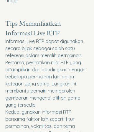
tinggi.
Tips Memanfaatkan 
Informasi Live RTP
Informasi Live RTP dapat digunakan 
secara bijak sebagai salah satu 
referensi dalam memilih permainan.
Pertama, perhatikan nilai RTP yang 
ditampilkan dan bandingkan dengan 
beberapa permainan lain dalam 
kategori yang sama. Langkah ini 
membantu pemain memperoleh 
gambaran mengenai pilihan game 
yang tersedia.
Kedua, gunakan informasi RTP 
bersama faktor lain seperti fitur 
permainan, volatilitas, dan tema 