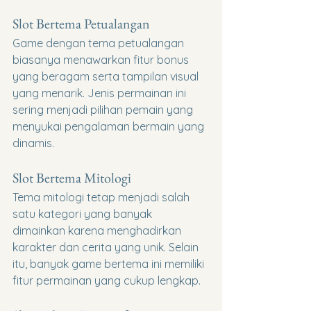
Slot Bertema Petualangan
Game dengan tema petualangan 
biasanya menawarkan fitur bonus 
yang beragam serta tampilan visual 
yang menarik. Jenis permainan ini 
sering menjadi pilihan pemain yang 
menyukai pengalaman bermain yang 
dinamis.
Slot Bertema Mitologi
Tema mitologi tetap menjadi salah 
satu kategori yang banyak 
dimainkan karena menghadirkan 
karakter dan cerita yang unik. Selain 
itu, banyak game bertema ini memiliki 
fitur permainan yang cukup lengkap.