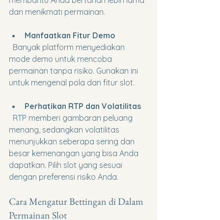
dan menikmati permainan.
Manfaatkan Fitur Demo
  Banyak platform menyediakan 
mode demo untuk mencoba 
permainan tanpa risiko. Gunakan ini 
untuk mengenal pola dan fitur slot.
Perhatikan RTP dan Volatilitas
  RTP memberi gambaran peluang 
menang, sedangkan volatilitas 
menunjukkan seberapa sering dan 
besar kemenangan yang bisa Anda 
dapatkan. Pilih slot yang sesuai 
dengan preferensi risiko Anda.
Cara Mengatur Bettingan di Dalam 
Permainan Slot