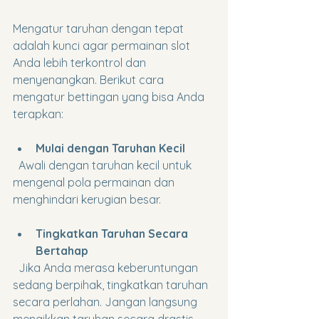
Mengatur taruhan dengan tepat 
adalah kunci agar permainan slot 
Anda lebih terkontrol dan 
menyenangkan. Berikut cara 
mengatur bettingan yang bisa Anda 
terapkan:
Mulai dengan Taruhan Kecil
  Awali dengan taruhan kecil untuk 
mengenal pola permainan dan 
menghindari kerugian besar.
Tingkatkan Taruhan Secara 
Bertahap
  Jika Anda merasa keberuntungan 
sedang berpihak, tingkatkan taruhan 
secara perlahan. Jangan langsung 
menaikkan taruhan secara drastis.