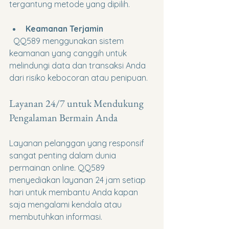
tergantung metode yang dipilih.
Keamanan Terjamin
  QQ589 menggunakan sistem 
keamanan yang canggih untuk 
melindungi data dan transaksi Anda 
dari risiko kebocoran atau penipuan.
Layanan 24/7 untuk Mendukung 
Pengalaman Bermain Anda
Layanan pelanggan yang responsif 
sangat penting dalam dunia 
permainan online. QQ589 
menyediakan layanan 24 jam setiap 
hari untuk membantu Anda kapan 
saja mengalami kendala atau 
membutuhkan informasi.