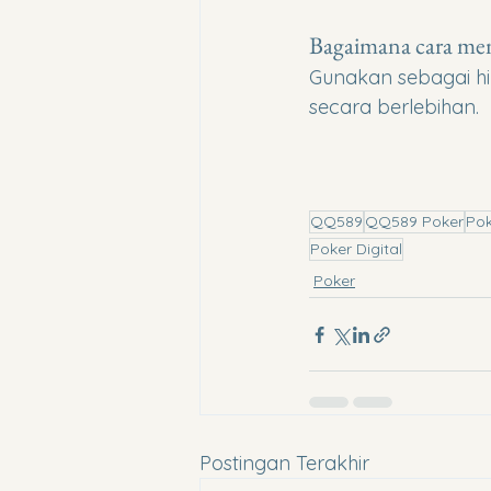
Bagaimana cara me
Gunakan sebagai hi
secara berlebihan.
QQ589
QQ589 Poker
Pok
Poker Digital
Poker
Postingan Terakhir