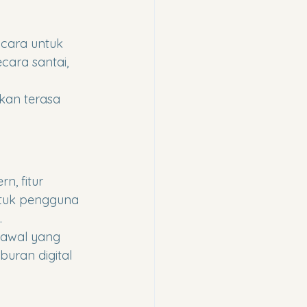
 cara untuk 
ara santai, 
an terasa 
, fitur 
untuk pengguna 
.
 awal yang 
uran digital 