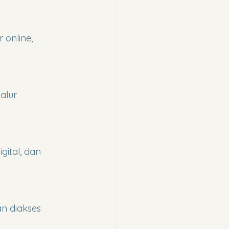
online, 
alur 
gital, dan 
n diakses 