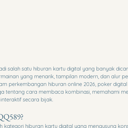
di salah satu hiburan kartu digital yang banyak dicar
rmainan yang menarik, tampilan modern, dan alur p
lam perkembangan hiburan online 2026, poker digita
 juga tentang cara membaca kombinasi, memahami me
interaktif secara bijak.
 QQ589?
 kategori hiburan kartu digital yang mengusung kon