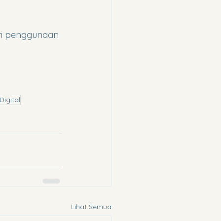
ri penggunaan 
Digital
Lihat Semua