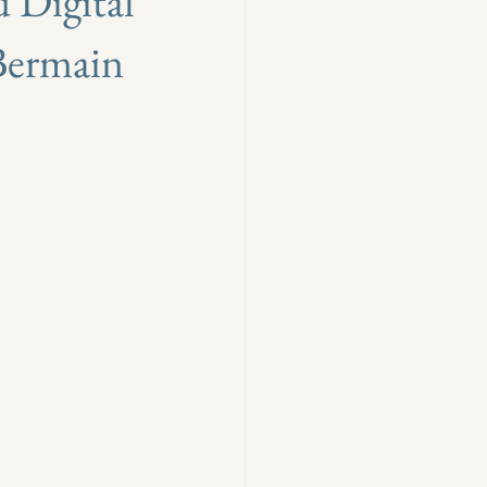
 Digital
Bermain