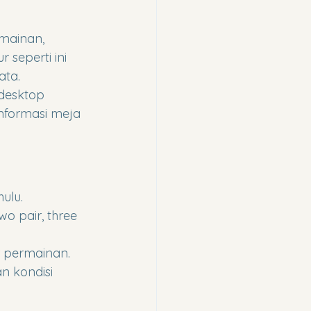
mainan, 
 seperti ini 
ata.
desktop 
nformasi meja 
ulu. 
o pair, three 
 permainan. 
n kondisi 