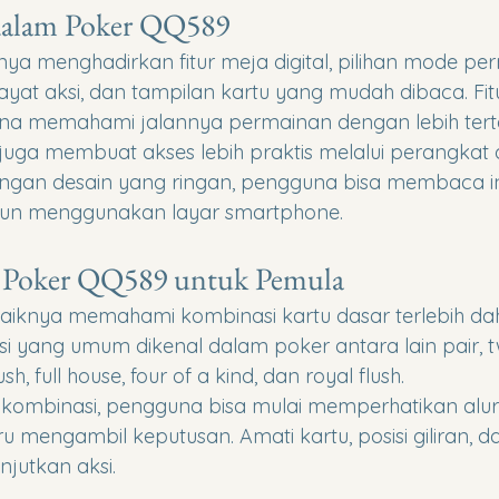
dalam Poker QQ589
ya menghadirkan fitur meja digital, pilihan mode per
iwayat aksi, dan tampilan kartu yang mudah dibaca. Fitur
 memahami jalannya permainan dengan lebih tert
 juga membuat akses lebih praktis melalui perangkat 
ngan desain yang ringan, pengguna bisa membaca i
ipun menggunakan layar smartphone.
 Poker QQ589 untuk Pemula
iknya memahami kombinasi kartu dasar terlebih dah
 yang umum dikenal dalam poker antara lain pair, tw
lush, full house, four of a kind, dan royal flush.
kombinasi, pengguna bisa mulai memperhatikan alur
 mengambil keputusan. Amati kartu, posisi giliran, da
jutkan aksi.