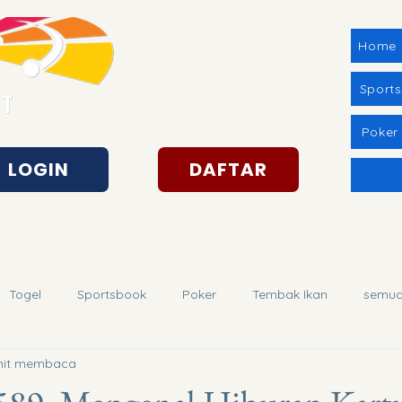
Home
Sport
Poker
LOGIN
DAFTAR
Togel
Sportsbook
Poker
Tembak Ikan
semua
nit membaca