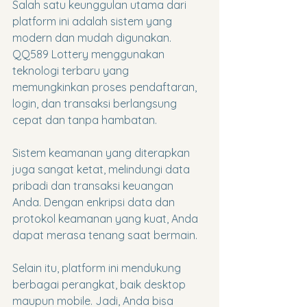
Salah satu keunggulan utama dari 
platform ini adalah sistem yang 
modern dan mudah digunakan. 
QQ589 Lottery menggunakan 
teknologi terbaru yang 
memungkinkan proses pendaftaran, 
login, dan transaksi berlangsung 
cepat dan tanpa hambatan.
Sistem keamanan yang diterapkan 
juga sangat ketat, melindungi data 
pribadi dan transaksi keuangan 
Anda. Dengan enkripsi data dan 
protokol keamanan yang kuat, Anda 
dapat merasa tenang saat bermain.
Selain itu, platform ini mendukung 
berbagai perangkat, baik desktop 
maupun mobile. Jadi, Anda bisa 