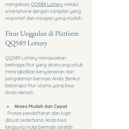
mengakses 
QQ589 Lottery
 melalui 
smartphone dengan tampilan yang 
responsif dan navigasi yang mudah.
Fitur Unggulan di Platform 
QQ589 Lottery
QQ589 Lottery menawarkan 
berbagai fitur yang dirancang untuk 
meningkatkan kenyamanan dan 
pengalaman bermain Anda. Berikut 
beberapa fitur utama yang bisa 
Anda nikmati:
Akses Mudah dan Cepat
  Proses pendaftaran dan login 
dibuat sederhana. Anda bisa 
langsung mulai bermain setelah 