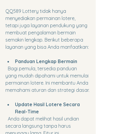
QQ589 Lottery tidak hanya 
menyediakan permainan lotere, 
tetapi juga layanan pendukung yang 
membuat pengalaman bermain 
semakin lengkap. Berikut beberapa 
layanan yang bisa Anda manfaatkan:
Panduan Lengkap Bermain
  Bagi pemula, tersedia panduan 
yang mudah dipahami untuk memulai 
permainan lotere. Ini membantu Anda 
memahami aturan dan strategi dasar.
Update Hasil Lotere Secara 
Real-Time
  Anda dapat melihat hasil undian 
secara langsung tanpa harus 
menunggu lama. Fitur ini 