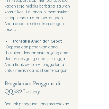
  Tim support siap membantu Anda 
kapan saja melalui berbagai saluran 
komunikasi. Layanan ini memastikan 
setiap kendala atau pertanyaan 
Anda dapat diselesaikan dengan 
cepat.
Transaksi Aman dan Cepat
  Deposit dan penarikan dana 
dilakukan dengan sistem yang aman 
dan proses yang cepat, sehingga 
Anda tidak perlu menunggu lama 
untuk menikmati hasil kemenangan.
Pengalaman Pengguna di 
QQ589 Lottery
Banyak pengguna yang merasakan 