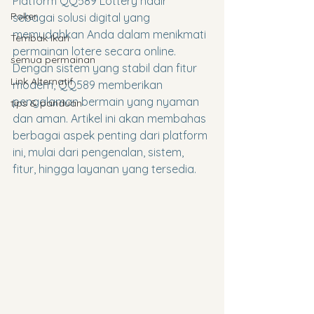
Platform QQ589 Lottery hadir 
Poker
sebagai solusi digital yang 
memudahkan Anda dalam menikmati 
Tembak Ikan
permainan lotere secara online. 
semua permainan
Dengan sistem yang stabil dan fitur 
Link Alternatif
modern, QQ589 memberikan 
pengalaman bermain yang nyaman 
tips & panduan
dan aman. Artikel ini akan membahas 
berbagai aspek penting dari platform 
ini, mulai dari pengenalan, sistem, 
fitur, hingga layanan yang tersedia.