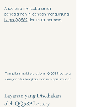
Anda bisa mencoba sendiri 
pengalaman ini dengan mengunjungi 
Login QQ589
 dan mulai bermain.
Tampilan mobile platform QQ589 Lottery 
dengan fitur lengkap dan navigasi mudah
Layanan yang Disediakan 
oleh QQ589 Lottery