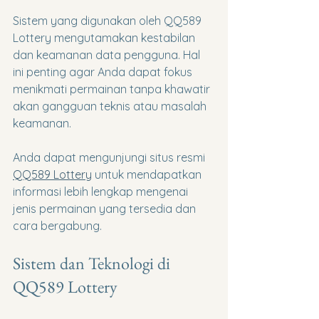
Sistem yang digunakan oleh QQ589 
Lottery mengutamakan kestabilan 
dan keamanan data pengguna. Hal 
ini penting agar Anda dapat fokus 
menikmati permainan tanpa khawatir 
akan gangguan teknis atau masalah 
keamanan.
Anda dapat mengunjungi situs resmi 
QQ589 Lottery
 untuk mendapatkan 
informasi lebih lengkap mengenai 
jenis permainan yang tersedia dan 
cara bergabung.
Sistem dan Teknologi di 
QQ589 Lottery