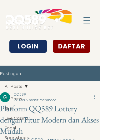
LOGIN
DAFTAR
Postingan
All Posts
QQ589
All Posts
26 Mei
3 menit membaca
Platform QQ589 Lottery
Slot
dengan Fitur Modern dan Akses
Live Casino
Togel
Mudah
Sportsbook