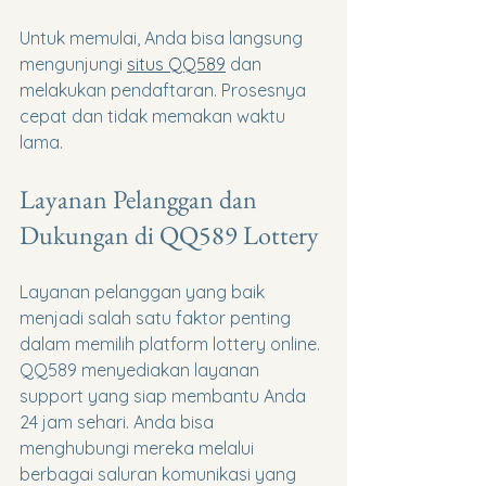
Untuk memulai, Anda bisa langsung 
mengunjungi 
situs QQ589
 dan 
melakukan pendaftaran. Prosesnya 
cepat dan tidak memakan waktu 
lama.
Layanan Pelanggan dan 
Dukungan di QQ589 Lottery
Layanan pelanggan yang baik 
menjadi salah satu faktor penting 
dalam memilih platform lottery online. 
QQ589 menyediakan layanan 
support yang siap membantu Anda 
24 jam sehari. Anda bisa 
menghubungi mereka melalui 
berbagai saluran komunikasi yang 