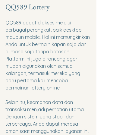
QQ589 Lottery
QQ589 dapat diakses melalui 
berbagai perangkat, baik desktop 
maupun mobile. Hal ini memungkinkan 
Anda untuk bermain kapan saja dan 
di mana saja tanpa batasan. 
Platform ini juga dirancang agar 
mudah digunakan oleh semua 
kalangan, termasuk mereka yang 
baru pertama kali mencoba 
permainan lottery online.
Selain itu, keamanan data dan 
transaksi menjadi perhatian utama. 
Dengan sistem yang stabil dan 
terpercaya, Anda dapat merasa 
aman saat menggunakan layanan ini.