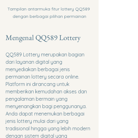
Tampilan antarmuka fitur lottery QQ589 
dengan berbagai pilihan permainan
Mengenal QQ589 Lottery
QQ589 Lottery merupakan bagian 
dari layanan digital yang 
menyediakan berbagai jenis 
permainan lottery secara online. 
Platform ini dirancang untuk 
memberikan kemudahan akses dan 
pengalaman bermain yang 
menyenangkan bagi penggunanya. 
Anda dapat menemukan berbagai 
jenis lottery mulai dari yang 
tradisional hingga yang lebih modern 
dengan sistem digital yang 