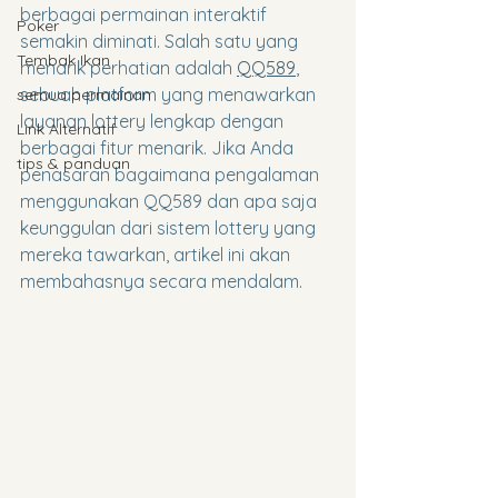
berbagai permainan interaktif 
Poker
semakin diminati. Salah satu yang 
Tembak Ikan
menarik perhatian adalah 
QQ589
, 
sebuah platform yang menawarkan 
semua permainan
layanan lottery lengkap dengan 
Link Alternatif
berbagai fitur menarik. Jika Anda 
tips & panduan
penasaran bagaimana pengalaman 
menggunakan QQ589 dan apa saja 
keunggulan dari sistem lottery yang 
mereka tawarkan, artikel ini akan 
membahasnya secara mendalam.