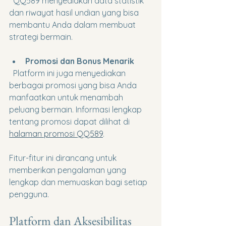
  QQ589 menyediakan data statistik 
dan riwayat hasil undian yang bisa 
membantu Anda dalam membuat 
strategi bermain.
Promosi dan Bonus Menarik
  Platform ini juga menyediakan 
berbagai promosi yang bisa Anda 
manfaatkan untuk menambah 
peluang bermain. Informasi lengkap 
tentang promosi dapat dilihat di 
halaman promosi QQ589
.
Fitur-fitur ini dirancang untuk 
memberikan pengalaman yang 
lengkap dan memuaskan bagi setiap 
pengguna.
Platform dan Aksesibilitas 