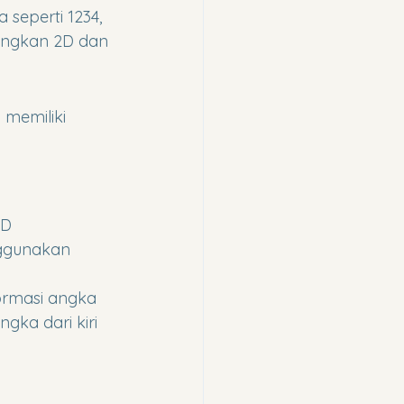
seperti 1234, 
dingkan 2D dan 
memiliki 
2D 
ggunakan 
ormasi angka 
gka dari kiri 