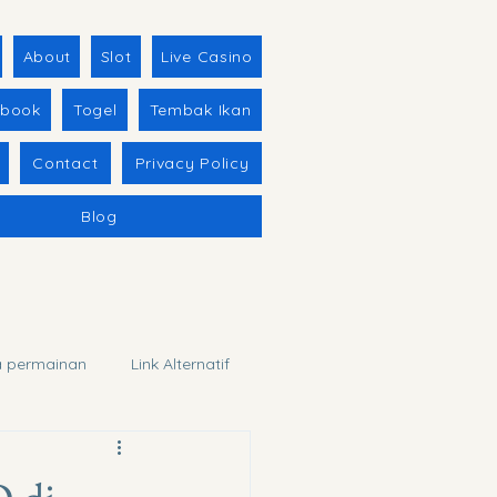
About
Slot
Live Casino
sbook
Togel
Tembak Ikan
Contact
Privacy Policy
Blog
 permainan
Link Alternatif