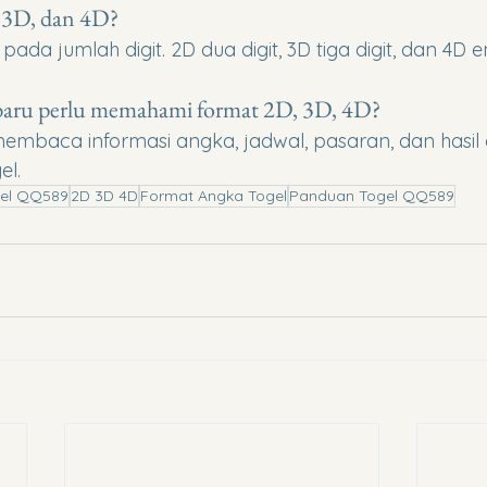
 3D, dan 4D?
da jumlah digit. 2D dua digit, 3D tiga digit, dan 4D e
aru perlu memahami format 2D, 3D, 4D?
embaca informasi angka, jadwal, pasaran, dan hasil
el.
el QQ589
2D 3D 4D
Format Angka Togel
Panduan Togel QQ589