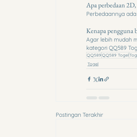
Apa perbedaan 2D,
Perbedaannya ada pa
Kenapa pengguna b
Agar lebih mudah m
kategori QQ589 Tog
QQ589
QQ589 Togel
Tog
Togel
Postingan Terakhir