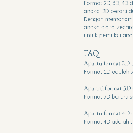
Format 2D, 3D, 4D 
angka. 2D berarti dua
Dengan memahami 
angka digital secar
untuk pemula yang 
FAQ
Apa itu format 2D
Format 2D adalah su
Apa arti format 3
Format 3D berarti su
Apa itu format 4D
Format 4D adalah su