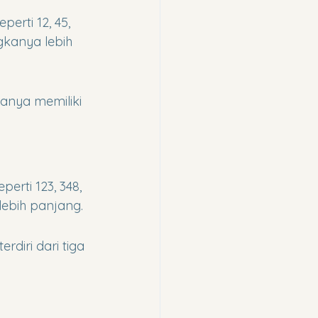
erti 12, 45, 
gkanya lebih 
anya memiliki 
erti 123, 348, 
lebih panjang.
diri dari tiga 