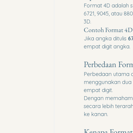
Format 4D adalah su
6721, 9045, atau 88
3D.
Contoh Format 4D
Jika angka ditulis 
6
empat digit angka.
Perbedaan For
Perbedaan utama dar
menggunakan dua d
empat digit.
Dengan memahami ju
secara lebih terara
ke kanan.
Kenapa Format