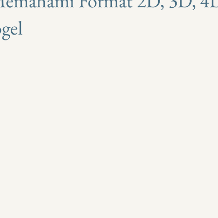
emahami Format 2D, 3D, 4D
gel