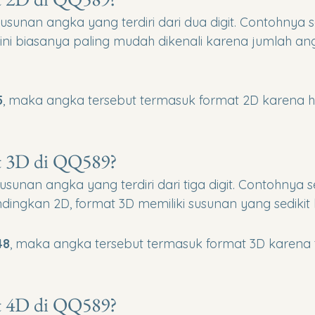
sunan angka yang terdiri dari dua digit. Contohnya sep
 ini biasanya paling mudah dikenali karena jumlah an
5
, maka angka tersebut termasuk format 2D karena h
t 3D di QQ589?
unan angka yang terdiri dari tiga digit. Contohnya sep
ndingkan 2D, format 3D memiliki susunan yang sedikit 
48
, maka angka tersebut termasuk format 3D karena ter
t 4D di QQ589?