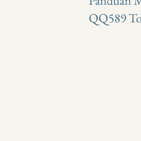
Panduan M
QQ589 To