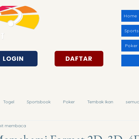
Home
Sport
Poker
LOGIN
DAFTAR
Togel
Sportsbook
Poker
Tembak Ikan
semua
nit membaca