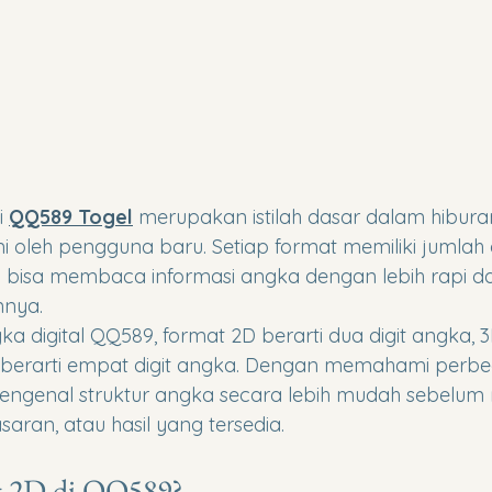
 
QQ589 Togel
 merupakan istilah dasar dalam hiburan
 oleh pengguna baru. Setiap format memiliki jumlah d
bisa membaca informasi angka dengan lebih rapi dan
nya.
a digital QQ589, format 2D berarti dua digit angka, 3D
D berarti empat digit angka. Dengan memahami perbed
ngenal struktur angka secara lebih mudah sebelu
saran, atau hasil yang tersedia.
t 2D di QQ589?