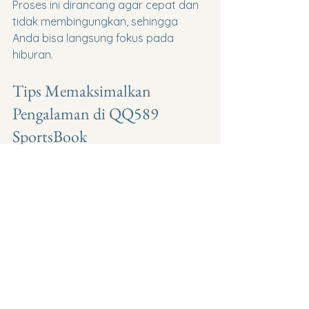
Proses ini dirancang agar cepat dan 
tidak membingungkan, sehingga 
Anda bisa langsung fokus pada 
hiburan.
Tips Memaksimalkan 
Pengalaman di QQ589 
SportsBook
Agar pengalaman bermain 
SportsBook di QQ589 lebih 
menyenangkan dan efektif, Anda bisa 
mencoba beberapa tips berikut:
Pelajari jenis taruhan dan 
aturan
 sebelum memasang 
taruhan.
Manfaatkan fitur live betting