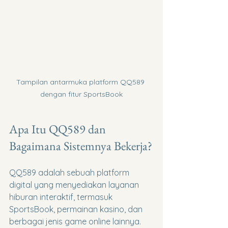
Tampilan antarmuka platform QQ589 
dengan fitur SportsBook
Apa Itu QQ589 dan 
Bagaimana Sistemnya Bekerja?
QQ589 adalah sebuah platform 
digital yang menyediakan layanan 
hiburan interaktif, termasuk 
SportsBook, permainan kasino, dan 
berbagai jenis game online lainnya. 