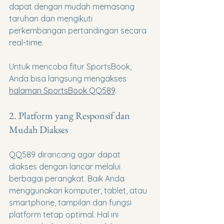
dapat dengan mudah memasang 
taruhan dan mengikuti 
perkembangan pertandingan secara 
real-time.
Untuk mencoba fitur SportsBook, 
Anda bisa langsung mengakses 
halaman SportsBook QQ589
.
2. Platform yang Responsif dan 
Mudah Diakses
QQ589 dirancang agar dapat 
diakses dengan lancar melalui 
berbagai perangkat. Baik Anda 
menggunakan komputer, tablet, atau 
smartphone, tampilan dan fungsi 
platform tetap optimal. Hal ini 