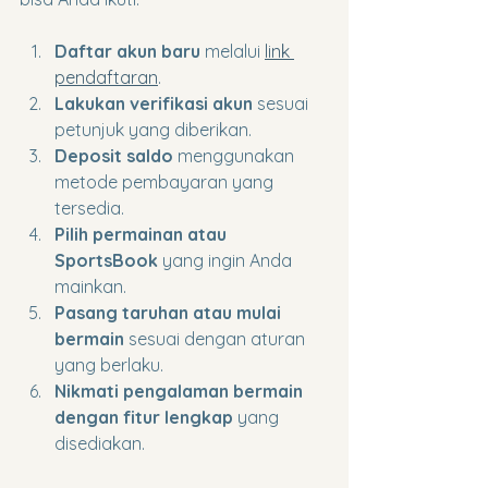
Daftar akun baru
 melalui 
link 
pendaftaran
.
Lakukan verifikasi akun
 sesuai 
petunjuk yang diberikan.
Deposit saldo
 menggunakan 
metode pembayaran yang 
tersedia.
Pilih permainan atau 
SportsBook
 yang ingin Anda 
mainkan.
Pasang taruhan atau mulai 
bermain
 sesuai dengan aturan 
yang berlaku.
Nikmati pengalaman bermain 
dengan fitur lengkap
 yang 
disediakan.