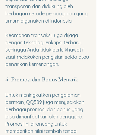
transparan dan didukung oleh 
berbagai metode pembayaran yang 
umum digunakan di Indonesia.
Keamanan transaksi juga dijaga 
dengan teknologi enkripsi terbaru, 
sehingga Anda tidak perlu khawatir 
saat melakukan pengisian saldo atau 
penarikan kemenangan.
4. Promosi dan Bonus Menarik
Untuk meningkatkan pengalaman 
bermain, QQ589 juga menyediakan 
berbagai promosi dan bonus yang 
bisa dimanfaatkan oleh pengguna. 
Promosi ini dirancang untuk 
memberikan nilai tambah tanpa 