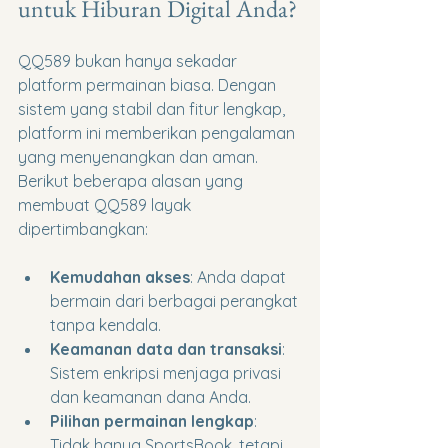
untuk Hiburan Digital Anda?
QQ589 bukan hanya sekadar 
platform permainan biasa. Dengan 
sistem yang stabil dan fitur lengkap, 
platform ini memberikan pengalaman 
yang menyenangkan dan aman. 
Berikut beberapa alasan yang 
membuat QQ589 layak 
dipertimbangkan:
Kemudahan akses
: Anda dapat 
bermain dari berbagai perangkat 
tanpa kendala.
Keamanan data dan transaksi
: 
Sistem enkripsi menjaga privasi 
dan keamanan dana Anda.
Pilihan permainan lengkap
: 
Tidak hanya SportsBook, tetapi 