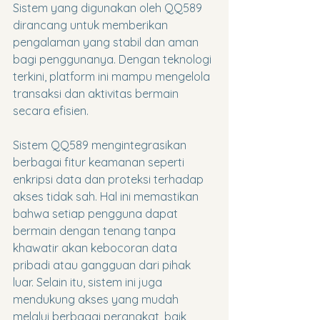
Sistem yang digunakan oleh QQ589 
dirancang untuk memberikan 
pengalaman yang stabil dan aman 
bagi penggunanya. Dengan teknologi 
terkini, platform ini mampu mengelola 
transaksi dan aktivitas bermain 
secara efisien.
Sistem QQ589 mengintegrasikan 
berbagai fitur keamanan seperti 
enkripsi data dan proteksi terhadap 
akses tidak sah. Hal ini memastikan 
bahwa setiap pengguna dapat 
bermain dengan tenang tanpa 
khawatir akan kebocoran data 
pribadi atau gangguan dari pihak 
luar. Selain itu, sistem ini juga 
mendukung akses yang mudah 
melalui berbagai perangkat, baik 