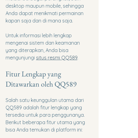
desktop maupun mobile, sehingga 
Anda dapat menikmati permainan 
kapan saja dan di mana saja.
Untuk informasi lebih lengkap 
mengenai sistem dan keamanan 
yang diterapkan, Anda bisa 
mengunjungi 
situs resmi QQ589
.
Fitur Lengkap yang 
Ditawarkan oleh QQ589
Salah satu keunggulan utama dari 
QQ589 adalah fitur lengkap yang 
tersedia untuk para penggunanya. 
Berikut beberapa fitur utama yang 
bisa Anda temukan di platform ini: