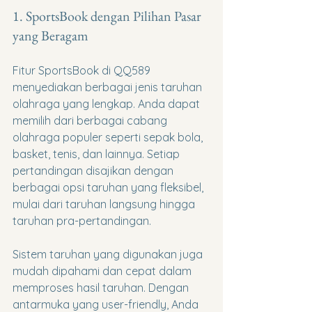
1. SportsBook dengan Pilihan Pasar 
yang Beragam
Fitur SportsBook di QQ589 
menyediakan berbagai jenis taruhan 
olahraga yang lengkap. Anda dapat 
memilih dari berbagai cabang 
olahraga populer seperti sepak bola, 
basket, tenis, dan lainnya. Setiap 
pertandingan disajikan dengan 
berbagai opsi taruhan yang fleksibel, 
mulai dari taruhan langsung hingga 
taruhan pra-pertandingan.
Sistem taruhan yang digunakan juga 
mudah dipahami dan cepat dalam 
memproses hasil taruhan. Dengan 
antarmuka yang user-friendly, Anda 