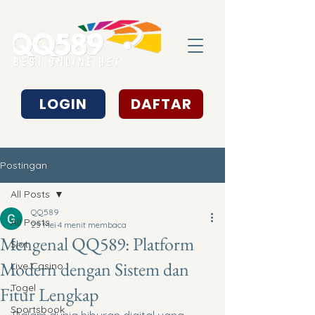
LOGIN
DAFTAR
Postingan
All Posts
QQ589
All Posts
25 Mei
4 menit membaca
Mengenal QQ589: Platform
Slot
Modern dengan Sistem dan
Live Casino
Togel
Fitur Lengkap
Sportsbook