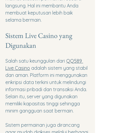
langsung. Hal ini membantu Anda 
membuat keputusan lebih baik 
selama bermain.
Sistem Live Casino yang 
Digunakan
Salah satu keunggulan dari 
QQ589 
Live Casino
 adalah sistem yang stabil 
dan aman. Platform ini menggunakan 
enkripsi data terkini untuk melindungi 
informasi pribadi dan transaksi Anda. 
Selain itu, server yang digunakan 
memiliki kapasitas tinggi sehingga 
minim gangguan saat bermain.
Sistem permainan juga dirancang 
agar mudah diakses melalui berbagai 