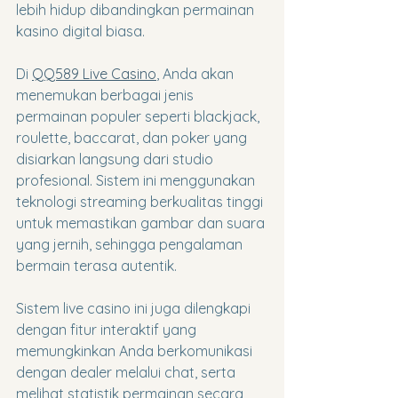
lebih hidup dibandingkan permainan 
kasino digital biasa.
Di 
QQ589 Live Casino
, Anda akan 
menemukan berbagai jenis 
permainan populer seperti blackjack, 
roulette, baccarat, dan poker yang 
disiarkan langsung dari studio 
profesional. Sistem ini menggunakan 
teknologi streaming berkualitas tinggi 
untuk memastikan gambar dan suara 
yang jernih, sehingga pengalaman 
bermain terasa autentik.
Sistem live casino ini juga dilengkapi 
dengan fitur interaktif yang 
memungkinkan Anda berkomunikasi 
dengan dealer melalui chat, serta 
melihat statistik permainan secara 