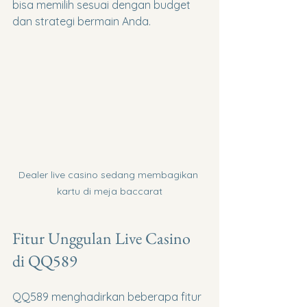
bisa memilih sesuai dengan budget 
dan strategi bermain Anda.
Dealer live casino sedang membagikan 
kartu di meja baccarat
Fitur Unggulan Live Casino 
di QQ589
QQ589 menghadirkan beberapa fitur 