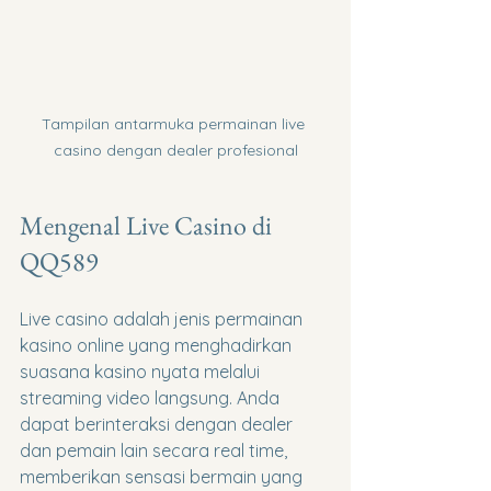
Tampilan antarmuka permainan live 
casino dengan dealer profesional
Mengenal Live Casino di 
QQ589
Live casino adalah jenis permainan 
kasino online yang menghadirkan 
suasana kasino nyata melalui 
streaming video langsung. Anda 
dapat berinteraksi dengan dealer 
dan pemain lain secara real time, 
memberikan sensasi bermain yang 