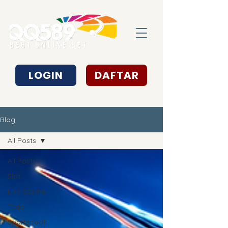
LOGIN
DAFTAR
Blog
All Posts
All Posts
Slot
Live Casino
Togel
Sportsbook