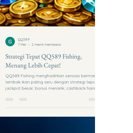
QQ589
7 Mei
2 menit membaca
Strategi Tepat QQ589 Fishing,
Menang Lebih Cepat!
QQ589 Fishing menghadirkan sensasi bermain
tembak ikan paling seru dengan strategi tepat,
jackpot besar, bonus menarik, cashback harian,
dan pelayanan online 24 jam. Main sekarang
dan rasakan pengalaman fishing game terbaik!