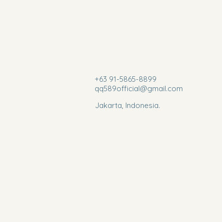
+63 91-5865-8899
qq589official@gmail.com
Jakarta, Indonesia.