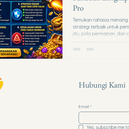
Pro
Temukan rahasia menang 
strategi terbaik untuk pemu
jitu, pola permainan, dan
jackpot di game tembak ik
Hubungi Kami
Email
*
Yes, subscribe me to